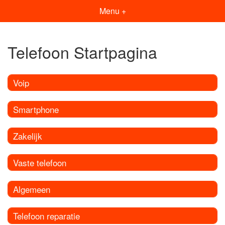
Menu +
Telefoon Startpagina
Voip
Smartphone
Zakelijk
Vaste telefoon
Algemeen
Telefoon reparatie