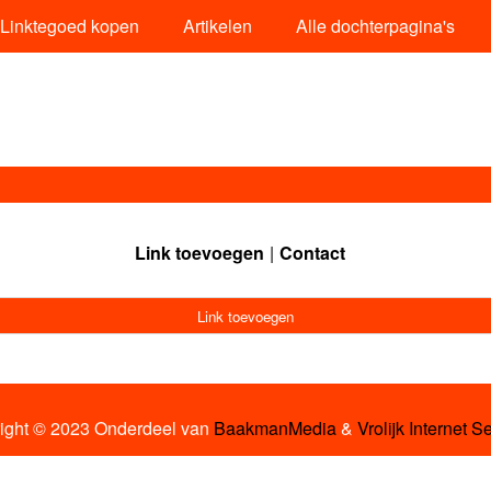
Linktegoed kopen
Artikelen
Alle dochterpagina's
Link toevoegen
Contact
Link toevoegen
ight © 2023 Onderdeel van
BaakmanMedia
&
Vrolijk Internet S